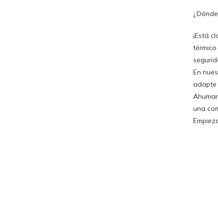
¿Dónde 
¡Está c
térmico
segurid
En nues
adapte 
Ahumar 
una com
Empieza