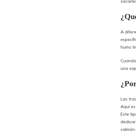
sacarle
¿Qué
A difer
específ
humo li
Cuando
una exp
¿Por
Las tra
Aquí es
Este ti
dedicar
salmón.