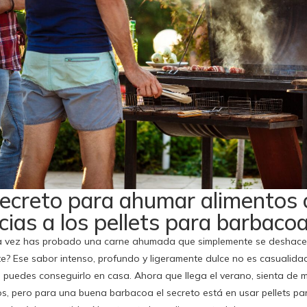
secreto para ahumar alimentos 
cias a los pellets para barbaco
 vez has probado una carne ahumada que simplemente se deshace en 
e? Ese sabor intenso, profundo y ligeramente dulce no es casualidad
 puedes conseguirlo en casa. Ahora que llega el verano, sienta de 
s, pero para una buena barbacoa el secreto está en usar pellets p