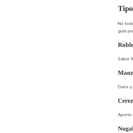
Tipo
No todo
guía pa
Robl
Sabor f
Manz
Dulce y 
Cere
Aporta 
Nogal