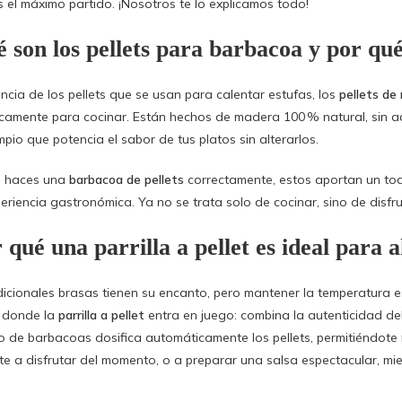
s el máximo partido. ¡Nosotros te lo explicamos todo!
 son los pellets para barbacoa y por qu
encia de los pellets que se usan para calentar estufas, los
pellets de
icamente para cocinar. Están hechos de madera 100 % natural, sin ad
mpio que potencia el sabor de tus platos sin alterarlos.
 haces una
barbacoa de pellets
correctamente, estos aportan un to
eriencia gastronómica. Ya no se trata solo de cocinar, sino de disf
 qué una parrilla a pellet es ideal para
dicionales brasas tienen su encanto, pero mantener la temperatura 
 donde la
parrilla a pellet
entra en juego: combina la autenticidad de
po de barbacoas dosifica automáticamente los pellets, permitiéndot
te a disfrutar del momento, o a preparar una salsa espectacular, mie