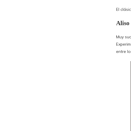
El clási
Aliso
Muy sua
Experim
entre l