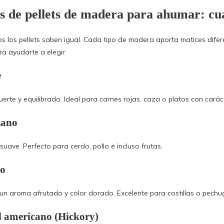
s de
pellets de madera para ahumar
: cu
s los pellets saben igual. Cada tipo de madera aporta matices dife
ra ayudarte a elegir:
e
uerte y equilibrado. Ideal para carnes rojas, caza o platos con carác
ano
suave. Perfecto para cerdo, pollo e incluso frutas.
zo
un aroma afrutado y color dorado. Excelente para costillas o pechu
 americano (Hickory)