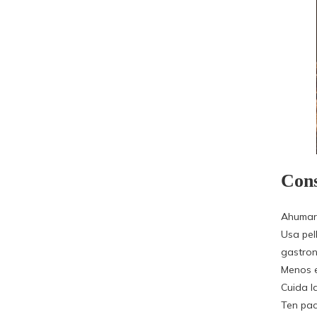
Cons
Ahumar 
Usa pel
gastron
Menos e
Cuida la
Ten pac