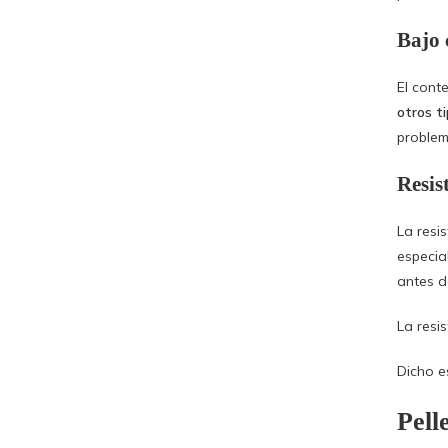
Bajo
El con
otros ti
problem
Resis
La resi
especia
antes de
La resi
Dicho e
Pell