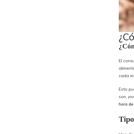
¿Có
¿Cómo
El cons
aliment
cada m
Esto pu
son, ¡no
hora de
Tipo