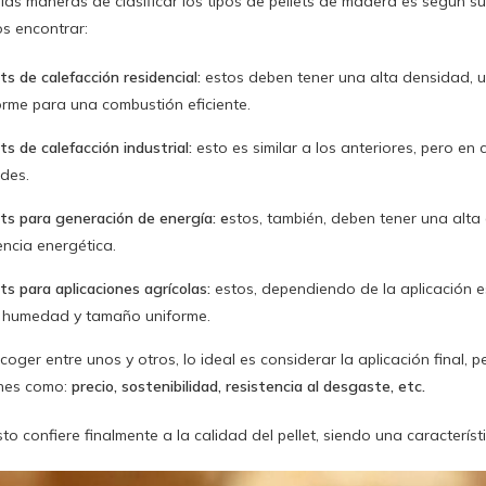
las maneras de clasificar los tipos de pellets de madera es según su
s encontrar:
ets de calefacción residencial:
estos deben tener una alta densidad,
orme para una combustión eficiente.
ets de calefacción industrial:
esto es similar a los anteriores, pero 
des.
ets para generación de energía: e
stos, también, deben tener una alta
iencia energética.
ets para aplicaciones agrícolas:
estos, dependiendo de la aplicación e
 humedad y tamaño uniforme.
coger entre unos y otros, lo ideal es considerar la aplicación final
ones como:
precio, sostenibilidad, resistencia al desgaste, etc.
to confiere finalmente a la calidad del pellet, siendo una caracterís