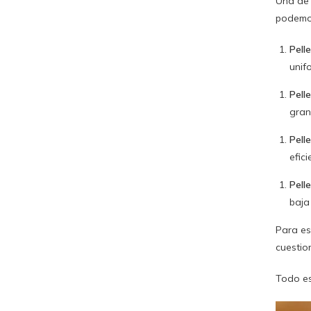
Una de 
podemo
Pell
unif
Pell
gran
Pell
efic
Pell
baja
Para es
cuesti
Todo es