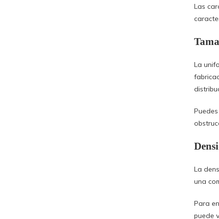
Las car
caracte
Tama
La unif
fabrica
distrib
Puedes 
obstruc
Dens
La den
una com
Para en
puede v